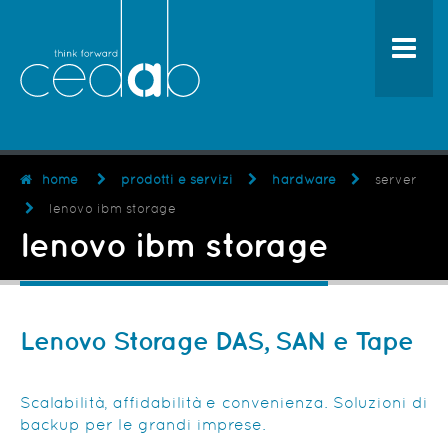
home
prodotti e servizi
hardware
server
lenovo ibm storage
lenovo ibm storage
Lenovo Storage
DAS, SAN e Tape
Scalabilità, affidabilità e convenienza. Soluzioni di
backup per le grandi imprese.